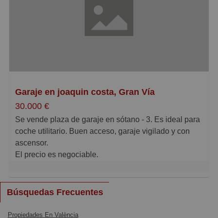
tendrás la seguridad de que tu vehículo estará
protegido de cualquier daño. Posibilidad de coche+
Moto.
No pierdas la oportunidad de hacerte con este garaje
en Ruzafa. Contáctanos ahora mismo y descubre
todas las ventajas que tiene para ofrecerte. Síguenos
en Instagram @inmoval para estar al tanto de todas
Garaje en joaquin costa, Gran Vía
nuestras novedades. ¡Te esperamos!
30.000 €
Se vende plaza de garaje en sótano - 3. Es ideal para
coche utilitario. Buen acceso, garaje vigilado y con
ascensor.
El precio es negociable.
Puedes seguirnos en instagram @inmoval para
conocer todas nuestras novedades!
Búsquedas Frecuentes
Propiedades En València