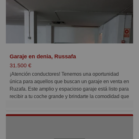
Caros
Pequeños
Grandes
Garaje en denia, Russafa
31.500 €
¡Atención conductores! Tenemos una oportunidad
única para aquellos que buscan un garaje en venta en
Ruzafa. Este amplio y espacioso garaje está listo para
recibir a tu coche grande y brindarte la comodidad que
necesitas. Con una ubicación privilegiada en Ruzafa,
olvídate de los problemas de aparcamiento y disfruta
de una excelente maniobra al entrar y salir.
Con una columna a un lado y una pared al otro,