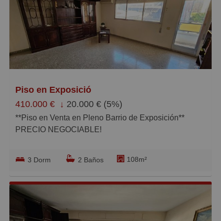
Caros
Pequeños
Grandes
Piso en Exposició
410.000 €
↓
20.000 € (5%)
**Piso en Venta en Pleno Barrio de Exposición**
PRECIO NEGOCIABLE!
¡Descubre este amplio piso de 108 m² en una
108m²
3 Dorm
2 Baños
ubicación inmejorable! Situado en el corazón del
barrio de Exposición, este inmueble ofrece un sinfín
de posibilidades para crear el hogar de tus sueños.
Con 3 habitaciones y 2 baños, es ideal para familias
que buscan espacio y comodidad. El salón comedor