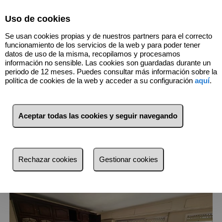
Select Language
▼
Uso de cookies
Se usan cookies propias y de nuestros partners para el correcto
funcionamiento de los servicios de la web y para poder tener
datos de uso de la misma, recopilamos y procesamos
información no sensible. Las cookies son guardadas durante un
periodo de 12 meses. Puedes consultar más información sobre la
política de cookies de la web y acceder a su configuración
aquí
.
2
Inmuebles
El Pla Del Real (València)
Aceptar todas las cookies y seguir navegando
Lista
Mapa
Filtros
Rechazar cookies
Gestionar cookies
más reciente
más reciente
Menos reciente
Baratos