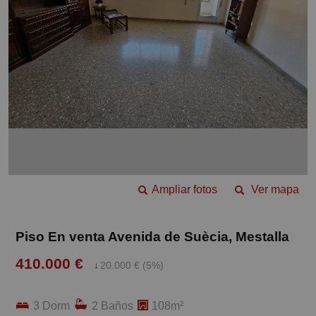
Ampliar fotos
Ver mapa
Piso En venta Avenida de Suècia, Mestalla
410.000 €
↓
20.000 € (5%)
3 Dorm
2 Baños
108m²