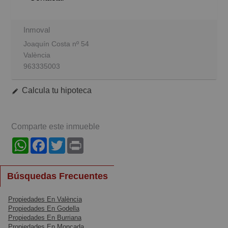
Inmoval
Joaquín Costa nº 54
València
963335003
Calcula tu hipoteca
Comparte este inmueble
WhatsApp
Facebook
Twitter
Print
Búsquedas Frecuentes
Propiedades En València
Propiedades En Godella
Propiedades En Burriana
Propiedades En Moncada